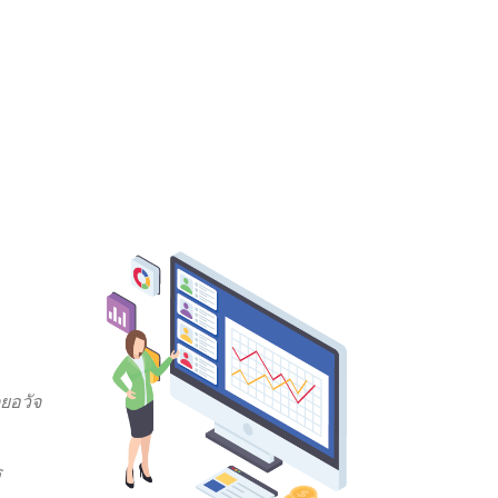
ยอวัจ
ร