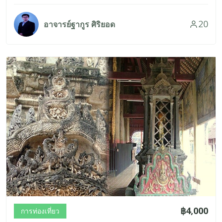
20
อาจารย์ฐากูร ศิริยอด
฿4,000
การท่องเที่ยว