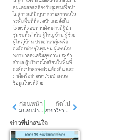
ไปสู่การสร้างโมเดลแก้จนที่เหมาะ
สมและสอดคล้องกับชุมชนเพื่อนำ
ไปสู่การแก้ปัญหาความยากจนใน
ระดับพื้นที่ที่ตรงเป้าและยั่งยืน
โดยเวทีสอบทานดังกล่าวมีผู้นำ
ชุมชนทั้งกำนัน ผู้ใหญ่บ้าน ผู้ช่วย
ผู้ใหญ่บ้าน ประธานกลุ่มหรือ
องค์กรต่างๆในชุมชน ผู้แทนโรง
พยาบาลส่งเสริมสุขภาพประจำ
ตำบล ผู้บริหารโรงเรียนในพื้นที่
องค์กรปกครองส่วนท้องถิ่น และ
ภาคีเครือข่ายเข่าร่วมนำเสนอ
ข้อมูลในเวทีด้วย
Prev
Next
ก่อนหน้า
ถัดไป
มร.ลป.นำเสนอ “การสร้างแผนธุรกิจเพื่อสร้างเศรษฐกิจฐานรากรองรับการเปลี่ยนแปลงและวิกฤตด้านเศรษฐกิจและแก้ไขปัญหาความยากจน”
สาขาวิชาการบัญชี ขอเชิญเข้าอบรมความรู้ต่อเนื่องทางวิชาชีพบัญชี “การประยุกต์ TFRS for NPAEs กับธุรกิจในยุคดิจิตอล ”
ข่าวที่น่าสนใจ