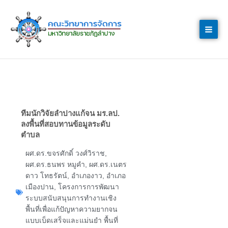
Skip
to
content
ทีมนักวิจัยลำปางแก้จน มร.ลป.
ลงพื้นที่สอบทานข้อมูลระดับ
ตำบล
ผศ.ดร.ขจรศักดิ์ วงศ์วิราช
,
ผศ.ดร.ธนพร หมูคำ
,
ผศ.ดร.เนตร
ดาว โทธรัตน์
,
อำเภองาว
,
อำเภอ
เมืองปาน
,
โครงการการพัฒนา
ระบบสนับสนุนการทำงานเชิง
พื้นที่เพื่อแก้ปัญหาความยากจน
แบบเบ็ดเสร็จและแม่นยำ พื้นที่