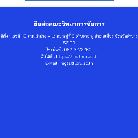
ติดต่อคณะวิทยาการจัดการ
ที่ตั้ง : เลขที่ 119 ถนนลำปาง – แม่ทะ หมู่ที่ 9 ตำบลชมพู อำเภอเมือง จังหวัดลำปาง
52100
โทรศัพท์ : 062-3272260
เว็บไซต์ : https://ms.lpru.ac.th
E-Mail : mgts@lpru.ac.th