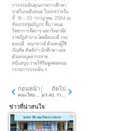
การประเมินคุณภาพการศึกษา
ภายในระดับคณะ ในระหว่างวัน
ที่ 19
–
20 กรกฎาคม 2564
ณ
ห้องประชุมธัญกร ชั้น 1 คณะ
วิทยาการจัดการ มหาวิทยาลัย
ราชภัฏลำปาง
โดยมี
คณบดี รอง
คณบดี คณาจารย์ ตัวแทนผู้ใช้
บัณฑิต ศิษย์เก่า
นักศึกษา และ
ตัวแทนบุคลากรสาย
สนับสนุน
ร่วมให้ข้อมูลต่อคณะ
กรรมการประเมิน ฯ
Prev
Next
ก่อนหน้า
ถัดไป
คณะวิทยาการจัดการ จัดการประชุมอาจารย์และเจ้าหน้าที่ ครั้งที่ 2/2564 ผ่านสื่ออิเล็กทรอนิกส์
มร.ลป. ร่วมลงนาม MOU กับ บ. ซีพี ออลล์ จำกัด (มหาชน)
ข่าวที่น่าสนใจ