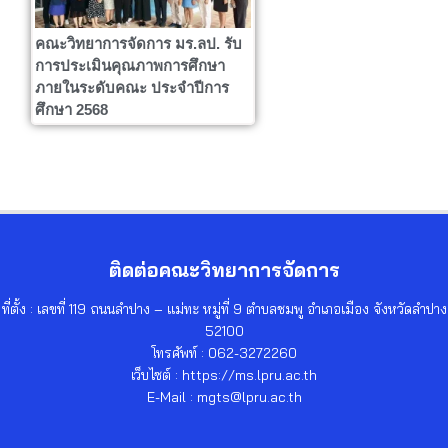
คณะวิทยาการจัดการ มร.ลป. รับ
การประเมินคุณภาพการศึกษา
ภายในระดับคณะ ประจำปีการ
ศึกษา 2568
ติดต่อคณะวิทยาการจัดการ
ที่ตั้ง : เลขที่ 119 ถนนลำปาง – แม่ทะ หมู่ที่ 9 ตำบลชมพู อำเภอเมือง จังหวัดลำปาง
52100
โทรศัพท์ : 062-3272260
เว็บไซต์ : https://ms.lpru.ac.th
E-Mail : mgts@lpru.ac.th