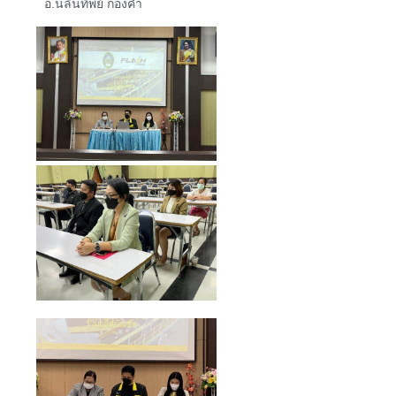
อ.นลินทิพย์ กองคำ