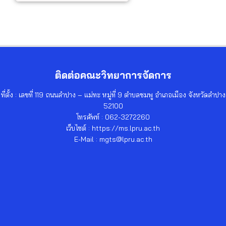
ติดต่อคณะวิทยาการจัดการ
ที่ตั้ง : เลขที่ 119 ถนนลำปาง – แม่ทะ หมู่ที่ 9 ตำบลชมพู อำเภอเมือง จังหวัดลำปาง
52100
โทรศัพท์ : 062-3272260
เว็บไซต์ : https://ms.lpru.ac.th
E-Mail : mgts@lpru.ac.th