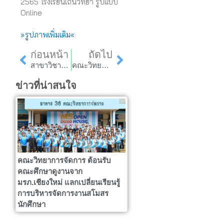
2565 โรงเรียนเถินวิทยา รูปแบบ
Online
»รูปภาพเพิ่มเติม«
Prev
Next
ก่อนหน้า
ถัดไป
สาขาวิชาคอมพิวเตอร์ธุรกิจ จัดอบรมโครงการยุวชนจิตอาสา สเปเชียลโอลิมปิคไทย “พัฒนาทักษะการเรียนรู้ด้วยการ์ตูนแอนิเมชั่น 2 มิติผ่านสื่อดิจิตอล (Learning Development with 2D Animation via Digital Multimedia)”
คณะวิทยาการจัดการ เข้ารับการประเมิน จากคณะกรรมการติดตาม ตรวจสอบ และประเมินผลงานมหาวิทยาลัย
ข่าวที่น่าสนใจ
คณะวิทยาการจัดการ ต้อนรับ
คณะศึกษาดูงานจาก
มรภ.เชียงใหม่ แลกเปลี่ยนเรียนรู้
การบริหารจัดการงานสโมสร
นักศึกษา