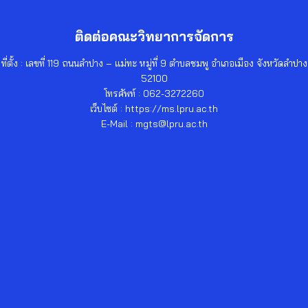
ติดต่อคณะวิทยาการจัดการ
ที่ตั้ง : เลขที่ 119 ถนนลำปาง – แม่ทะ หมู่ที่ 9 ตำบลชมพู อำเภอเมือง จังหวัดลำปาง
52100
โทรศัพท์ : 062-3272260
เว็บไซต์ : https://ms.lpru.ac.th
E-Mail : mgts@lpru.ac.th