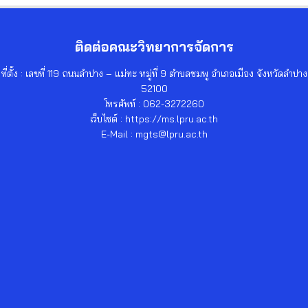
ติดต่อคณะวิทยาการจัดการ
ที่ตั้ง : เลขที่ 119 ถนนลำปาง – แม่ทะ หมู่ที่ 9 ตำบลชมพู อำเภอเมือง จังหวัดลำปาง
52100
โทรศัพท์ : 062-3272260
เว็บไซต์ : https://ms.lpru.ac.th
E-Mail : mgts@lpru.ac.th