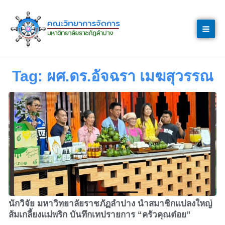
Skip
to
content
Tag: ผศ.ดร.อัจฉรา เมฆสุวรรณ
Page
Page
Page
นักวิจัย มหาวิทยาลัยราชภัฏลำปาง นำสมาชิกแปลงใหญ่
ส้มเกลี้ยงแม่พริก บันทึกเทปรายการ “ครัวคุณต๋อย”