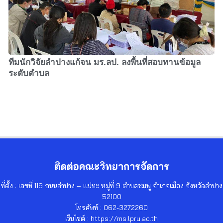
ทีมนักวิจัยลำปางแก้จน มร.ลป. ลงพื้นที่สอบทานข้อมูล
ระดับตำบล
ติดต่อคณะวิทยาการจัดการ
ที่ตั้ง : เลขที่ 119 ถนนลำปาง – แม่ทะ หมู่ที่ 9 ตำบลชมพู อำเภอเมือง จังหวัดลำปาง
52100
โทรศัพท์ : 062-3272260
เว็บไซต์ : https://ms.lpru.ac.th