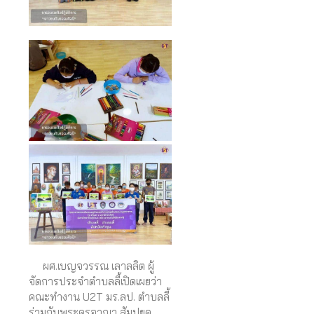
ผศ.เบญจวรรณ เลาลลิต ผู้
จัดการประจำตำบลลี้เปิดเผยว่า
คณะทำงาน U2T มร.ลป. ตำบลลี้
ร่วมกับพระครูอาณา สัมปยุค