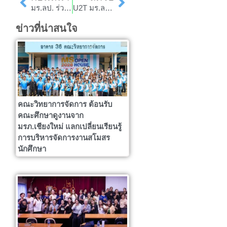
มร.ลป. ร่วมลงนาม MOU กับ บ. ซีพี ออลล์ จำกัด (มหาชน)
U2T มร.ลป. ตำบลแม่ปุ อำเภอแม่พริก จัดทำโมเดลจานใบไม้ เตรียมจดสิทธิบัตรให้ชุมชน
ข่าวที่น่าสนใจ
คณะวิทยาการจัดการ ต้อนรับ
คณะศึกษาดูงานจาก
มรภ.เชียงใหม่ แลกเปลี่ยนเรียนรู้
การบริหารจัดการงานสโมสร
นักศึกษา