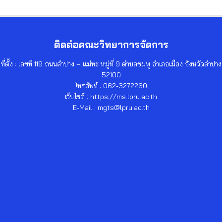
ติดต่อคณะวิทยาการจัดการ
ที่ตั้ง : เลขที่ 119 ถนนลำปาง – แม่ทะ หมู่ที่ 9 ตำบลชมพู อำเภอเมือง จังหวัดลำปาง
52100
โทรศัพท์ : 062-3272260
เว็บไซต์ : https://ms.lpru.ac.th
E-Mail : mgts@lpru.ac.th