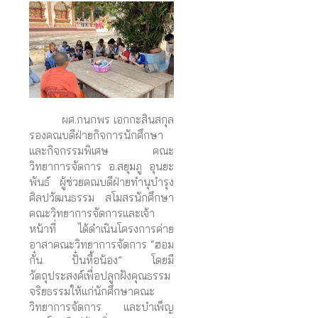
ผศ.กนกพร เอกกะสินสกุล
รองคณบดีฝ่ายกิจการนักศึกษา
และกิจกรรมพิเศษ คณะ
วิทยาการจัดการ อ.สยุมภู อุนยะ
พันธ์ ผู้ช่วยคณบดีฝ่ายทำนุบำรุง
ศิลปวัฒนธรรม สโมสรนักศึกษา
คณะวิทยาการจัดการและเจ้า
หน้าที่ ได้ดำเนินโครงการค่าย
อาสาคณะวิทยาการจัดการ “ฮอม
กั๋น ปั๋นหื้อน้อง” โดยมี
วัตถุประสงค์เพื่อปลูกฝังคุณธรรม
จริยธรรมให้แก่นักศึกษาคณะ
วิทยาการจัดการ และบำเพ็ญ