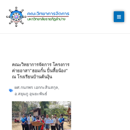
Skip
to
content
คณะวิทยาการจัดการ โครงการ
ค่ายอาสา”ฮอมกั๋น ปั๋นหื้อน้อง”
ณ โรงเรียนบ้านต้นงุ้น
ผศ.กนกพร เอกกะสินสกุล
,
อ.สยุมภู อุนยะพันธ์