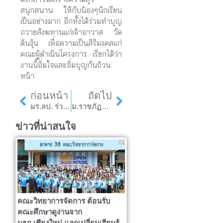
สนุกสนาน ให้กับน้องๆนักเรียน
เป็นอย่างมาก อีกทั้งได้ร่วมทำบุญ
ถวายสังฆทานแก่เจ้าอาวาส วัด
ต้นงุ้น เพื่อความเป็นสิริมงคลแก่
คณะผู้ดำเนินโครงการ เรียกได้ว่า
งานนี้อิ่มใจและอิ่มบุญกันถ้วน
หน้า
Prev
Next
ก่อนหน้า
ถัดไป
มร.ลป. ร่วมเปิดเส้นทางและกิจกรรมท่องเที่ยวน้ำสอยพื้นที่ตำบลหัวเมือง อำเภอเมืองปาน จังหวัดลำปาง
ม.ราชภัฏลำปางร่วมกับภาคีเครือข่ายวิพากษ์เกณฑ์และเครื่องหมาย “ลำปางแบรนด์”
ข่าวที่น่าสนใจ
คณะวิทยาการจัดการ ต้อนรับ
คณะศึกษาดูงานจาก
มรภ.เชียงใหม่ แลกเปลี่ยนเรียนรู้