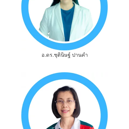
อ.ดร.ชุตินิษฐ์ ปานคำ