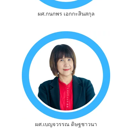
ผศ.กนกพร เอกกะสินสกุล
ผศ.เบญจวรรณ ดิษฐชาวนา