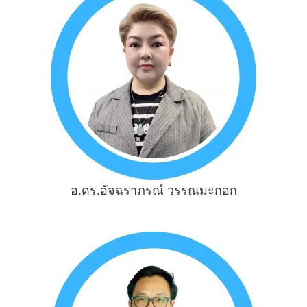
อ.ดร.อัจฉราภรณ์ วรรณมะกอก