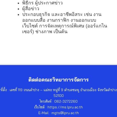
พิธีกร ผู้ประกาศข่าว
ผู้สื่อข่าว
ประกอบธุรกิจ และอาชีพอิสระ เช่น งาน
ออกแบบสื่อ งานกราฟิก งานออกแบบ
เว็บไซต์ การจัดเหตุการณ์พิเศษ (ออร์แกไน
เซอร์) ช่างภาพ เป็นต้น
ติดต่อคณะวิทยาการจัดการ
ที่ตั้ง : เลขที่ 119 ถนนลำปาง – แม่ทะ หมู่ที่ 9 ตำบลชมพู อำเภอเมือง จังหวัดลำปาง
52100
โทรศัพท์ : 062-3272260
เว็บไซต์ : https://ms.lpru.ac.th
E-Mail : mgts@lpru.ac.th