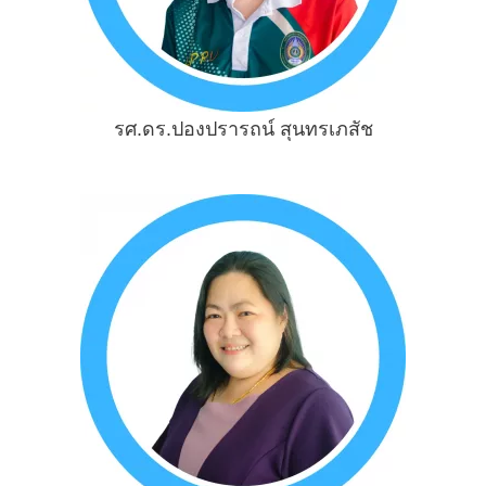
รศ.ดร.ปองปรารถน์ สุนทรเภสัช