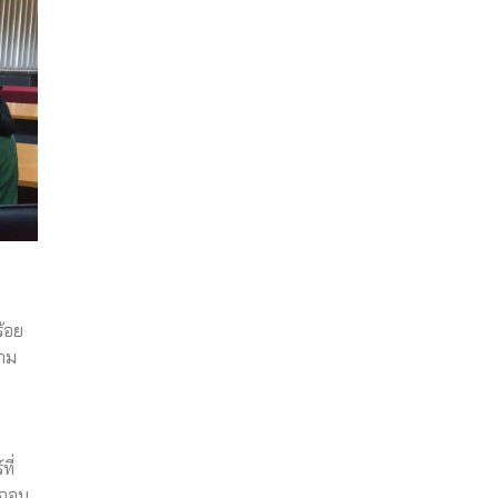
้อย
วาม
ี่
ะกอบ