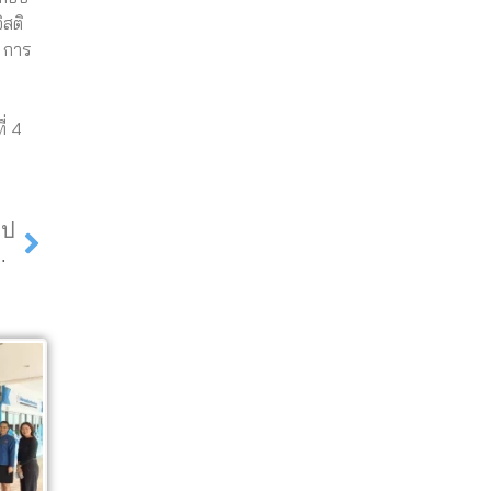
ิสติ
ี การ
ี่ 4
Next
ไป
Express รวม 150,000.- บาท