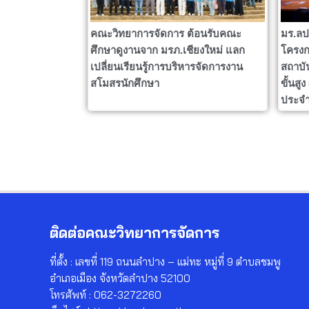
คณะวิทยาการจัดการ ต้อนรับคณะ
มร.ลป
ศึกษาดูงานจาก มรภ.เชียงใหม่ แลก
โครงก
เปลี่ยนเรียนรู้การบริหารจัดการงาน
สถาบั
สโมสรนักศึกษา
ขั้นสู
ประจำ
ติดต่อคณะวิทยาการจัดการ
ที่ตั้ง : เลขที่ 119 ถนนลำปาง – แม่ทะ หมู่ที่ 9 ตำบลชมพู
อำเภอเมือง จังหวัดลำปาง 52100
โทรศัพท์ : 062-3272260