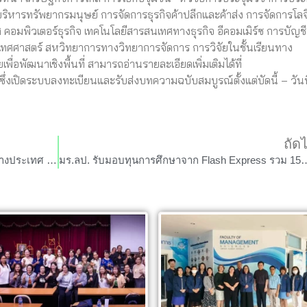
ริหารทรัพยากรมนุษย์ การจัดการธุรกิจค้าปลีกและค้าส่ง การจัดการโลจ
คอมพิวเตอร์ธุรกิจ เทคโนโลยีสารสนเทศทางธุรกิจ อีคอมเมิร์ซ การบัญช
ิเทศศาสตร์ สหวิทยาการทางวิทยาการจัดการ การวิจัยในชั้นเรียนทาง
่อพัฒนาเชิงพื้นที่ สามารถอ่านรายละเอียดเพิ่มเติมได้ที่
ซึ่งเปิดระบบลงทะเบียนและรับส่งบทความฉบับสมบูรณ์ตั้งแต่บัดนี้ – วันท
ถัด
สาขาวิชาการจัดการโลจิสติกส์และธุรกิจระหว่างประเทศ ลงนามสัญญาฝึกปฏิบัติงานโครงการร่วมผลิตบัณฑิต ร่วมกับบริษัทแฟลช เอ็กซ์เพรส จำกัด
มร.ลป. รับมอบทุนการศึกษาจาก Flash 