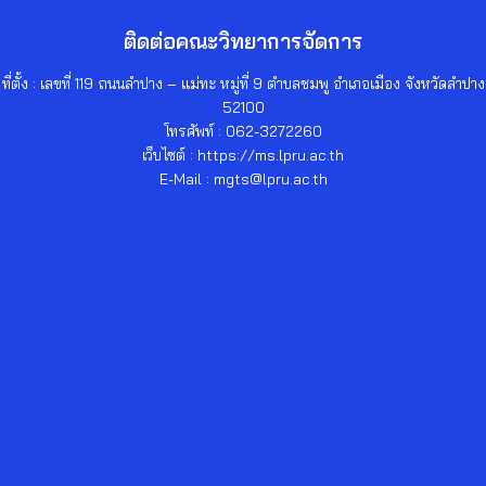
ติดต่อคณะวิทยาการจัดการ
ที่ตั้ง : เลขที่ 119 ถนนลำปาง – แม่ทะ หมู่ที่ 9 ตำบลชมพู อำเภอเมือง จังหวัดลำปาง
52100
โทรศัพท์ : 062-3272260
เว็บไซต์ : https://ms.lpru.ac.th
E-Mail : mgts@lpru.ac.th