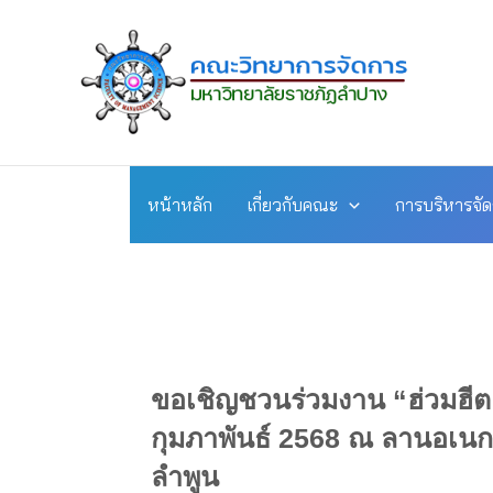
Skip
to
content
หน้าหลัก
เกี่ยวกับคณะ
การบริหารจั
ขอเชิญชวนร่วมงาน “ฮ่วมฮีตฮอย
กุมภาพันธ์ 2568 ณ ลานอเนกป
ลำพูน