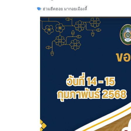
ฮ่วมฮีตฮอย มากอยเมืองลี้