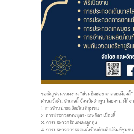
ขอเชิญชวนร่วมงาน “ฮ่วมฮีตฮอย มากอยเมืองลี้” ค
ตำบลวังดิน อำเภอลี้ จังหวัดลำพูน โดยงาน มีกิจก
1. การจำหน่ายผลิตภัณฑ์ชุมชน
2. การประกวดเทพบุตร- เทพธิดา เมืองลี้
3. การประกวดร้องเพลงลูกทุ่ง
4. การประกวดการตกแต่งร้านค้าผลิตภัณฑ์ชุมชน