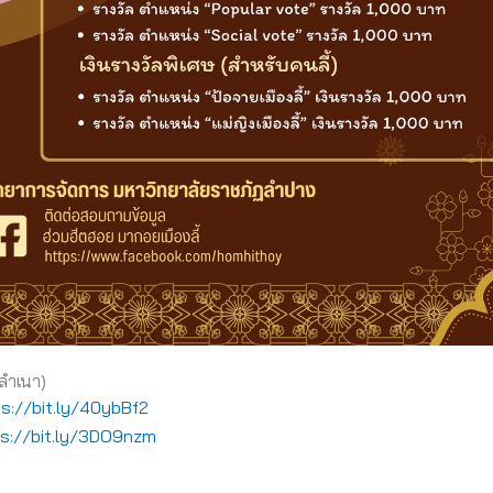
ิลำเนา)
s://bit.ly/40ybBf2
s://bit.ly/3DO9nzm