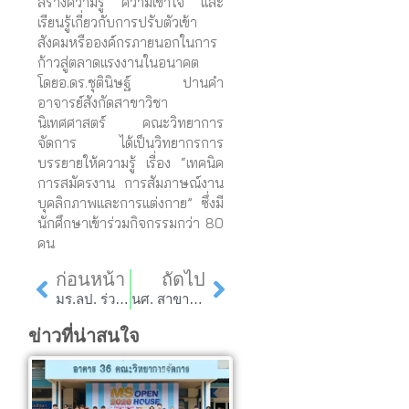
สร้างความรู้ ความเข้าใจ และ
เรียนรู้เกี่ยวกับการปรับตัวเข้า
สังคมหรือองค์กรภายนอกในการ
ก้าวสู่ตลาดแรงงานในอนาคต
โดยอ.ดร.ชุตินิษฐ์ ปานคำ
อาจารย์สังกัดสาขาวิชา
นิเทศศาสตร์ คณะวิทยาการ
จัดการ ได้เป็นวิทยากรการ
บรรยายให้ความรู้ เรื่อง “เทคนิค
การสมัครงาน การสัมภาษณ์งาน
บุคลิกภาพและการแต่งกาย” ซึ่งมี
นักศึกษาเข้าร่วมกิจกรรมกว่า 80
คน
Prev
Next
ก่อนหน้า
ถัดไป
มร.ลป. ร่วมการประชุมเชิงปฏิบัติการเพื่อพัฒนาแบบทดสอบระดับภูมิภาค โครงการการพัฒนาแบบทดสอบมาตรฐานคุณลักษณะวิศวกรสังคมสำหรับนักศึกษามหาวิทยาลัยราชภัฏ”
นศ. สาขาวิชาการจัดการ มร.ลป. จัดโครงการสัมมนา ภายใต้ชื่อ “การทำคอนเทนต์ Tik ToK อย่างไรให้สร้างสรรค์”
ข่าวที่น่าสนใจ