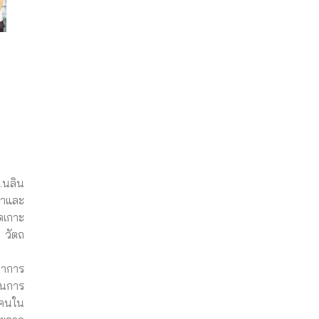
.นลิน
นาและ
ดเกาะ
 วัตถ
ยาการ
้นการ
้คนใน