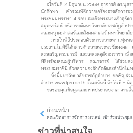
เมื่อวันที่ 2 มิถุนายน 2569 อาจารย์ ดร.นุส
นักศึกษา เข้าร่วมพิธีถวายเครื่องราชสักการ
พระชนมพรรษา 4 รอบ สมเด็จพระนางเจ้าสุธิดา พ
สมุทธารักษ์ อธิการบดีมหาวิทยาลัยราชภัฏลำปา
คณะมนุษยศาสตร์และสังคมศาสตร์ มหาวิทยาลั
ภายในพิธีประกอบด้วยการถวายพานพุ่มทอง –
ประธานในพิธีได้กล่าวคำถวายพระพรชัยมงคล แด่ส
สรรเสริญพระบารมี และเพลงสดุดีจอมราชา เพื
พิธีพร้อมคณะผู้บริหาร คณาจารย์ ได้ร่วมลง
พระบรมราชินี ด้วยความจงรักภักดีและสำนึกในพร
ทั้งนี้มหาวิทยาลัยราชภัฏลำปาง ขอเชิญร่ว
ลำปาง www.lpru.ac.th ตั้งแต่วันนี้ ถึงวันที่ 5 
ขอขอบคุณข้อมูลและภาพประกอบจาก: งานสื่อ
Prev
ก่อนหน้า
ข่าวที่น่าสนใจ