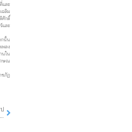
ี่และ
เฉลิม
ักดิ์
ร์และ
กนั้น
งเพลง
ธานใน
ลักษณ
าชภัฏ
Next
ไป
รจัดการธุรกิจสมัยใหม่ รับการประเมินคุณภาพการศึกษาระดับหลักสูตร ประจำปีการศึกษา 2568