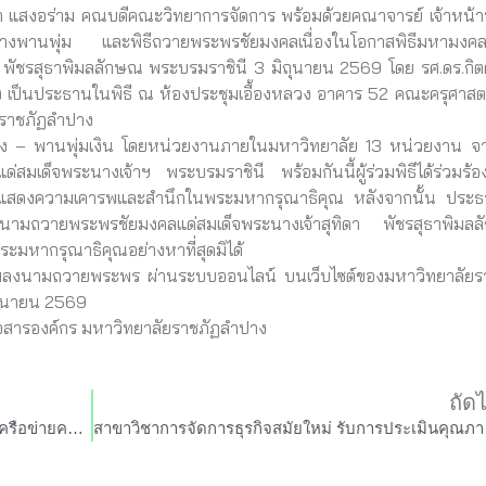
รา แสงอร่าม คณบดีคณะวิทยาการจัดการ พร้อมด้วยคณาจารย์ เจ้าหน้าท
ะวางพานพุ่ม และพิธีถวายพระพรชัยมงคลเนื่องในโอกาสพิธีมหามงคล
ัชรสุธาพิมลลักษณ พระบรมราชินี 3 มิถุนายน 2569 โดย รศ.ดร.กิตติศ
ง เป็นประธานในพิธี ณ ห้องประชุมเอื้องหลวง อาคาร 52 คณะครุศาสต
ยราชภัฏลำปาง
 พานพุ่มเงิน โดยหน่วยงานภายในมหาวิทยาลัย 13 หน่วยงาน จา
มเด็จพระนางเจ้าฯ พระบรมราชินี พร้อมกันนี้ผู้ร่วมพิธีได้ร่วมร้อ
่อแสดงความเคารพและสำนึกในพระมหากรุณาธิคุณ หลังจากนั้น ประ
นามถวายพระพรชัยมงคลแด่สมเด็จพระนางเจ้าสุทิดา พัชรสุธาพิมล
ะมหากรุณาธิคุณอย่างหาที่สุดมิได้
มลงนามถวายพระพร ผ่านระบบออนไลน์ บนเว็บไซต์ของมหาวิทยาลัยร
มิถุนายน 2569
สารองค์กร มหาวิทยาลัยราชภัฏลำปาง
ถัด
คณะวิทยาการจัดการ มร.ลป. เข้าร่วมประชุมเครือข่ายความร่วมมือทางวิชาการ คณะวิทยาการจัดการ มหาวิทยาลัยราชภัฏกลุ่มภาคเหนือ ครั้งที่ 2/2569
สาขาวิชากา