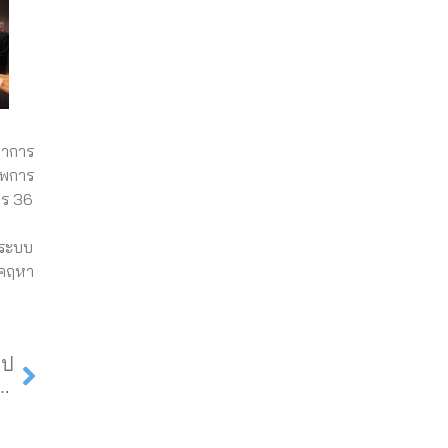
ยาการ
าพการ
าร 36
นระบบ
 คฤหา
Next
ไป
ิเทศ นศ.ใหม่ พร้อมทำกิจกรรมสานสัมพันธ์ครอบครัวการจัดการ