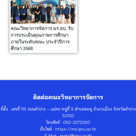
คณะวิทยาการจัดการ มร.ลป. รับ
การประเมินคุณภาพการศึกษา
ภายในระดับคณะ ประจำปีการ
ศึกษา 2568
ติดต่อคณะวิทยาการจัดการ
ที่ตั้ง : เลขที่ 119 ถนนลำปาง – แม่ทะ หมู่ที่ 9 ตำบลชมพู อำเภอเมือง จังหวัดลำปาง
52100
โทรศัพท์ : 062-3272260
เว็บไซต์ : https://ms.lpru.ac.th
E-Mail : mgts@lpru.ac.th