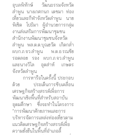
อุบลพิทักษ์ วัฒนธรรมจังหวัด
ลำพูน นางเกศกนก เดชมา ท่อง
เที่ยวและกีฬาจังหวัดลำพูน นาย
พิเชิด โปธิมา ผู้อำนวยการกลุ่ม
งานส่งเสริมการพัฒนาชุมชน
สำนักงานพัฒนาชุมชนจังหวัด
ลำพูน พล.ต.ต.บุณยวัต เกิดกล่ำ
ผบก.ภ.จว.ลำพูน พ.ต.อ.รณชัย
รอดลอย รอง ผบก.ภ.จว.ลำพูน
และนางวิไล อุตส่าห์ เกษตร
จังหวัดลำพูน
การหารือในครั้งนี้ ประกอบ
ด้วย ประเด็นการขับเคลื่อน
เศรษฐกิจสร้างสรรค์เพื่อการ
พัฒนาเชิงพื้นที่สำหรับสถาบัน
อุดมศึกษา ซึ่งจะทำในโครงการ
“การพัฒนาศักยภาพและการ
บริหารจัดการแหล่งท่องเที่ยวตาม
แนวคิดเศรษฐกิจสร้างสรรค์เพื่อ
ความยั่งยืนในพื้นที่อำเภอลี้