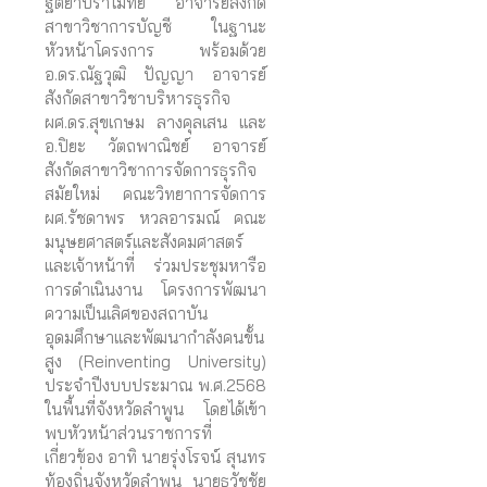
ฐิติยาปราโมทย์ อาจารย์สังกัด
สาขาวิชาการบัญชี ในฐานะ
หัวหน้าโครงการ พร้อมด้วย
อ.ดร.ณัฐวุฒิ ปัญญา อาจารย์
สังกัดสาขาวิชาบริหารธุรกิจ
ผศ.ดร.สุขเกษม ลางคุลเสน และ
อ.ปิยะ วัตถพาณิชย์ อาจารย์
สังกัดสาขาวิชาการจัดการธุรกิจ
สมัยใหม่ คณะวิทยาการจัดการ
ผศ.รัชดาพร หวลอารมณ์ คณะ
มนุษยศาสตร์และสังคมศาสตร์
และเจ้าหน้าที่ ร่วมประชุมหารือ
การดำเนินงาน โครงการพัฒนา
ความเป็นเลิศของสถาบัน
อุดมศึกษาและพัฒนากำลังคนขั้น
สูง (Reinventing University)
ประจำปีงบบประมาณ พ.ศ.2568
ในพื้นที่จังหวัดลำพูน โดยได้เข้า
พบหัวหน้าส่วนราชการที่
เกี่ยวข้อง อาทิ นายรุ่งโรจน์ สุนทร
ท้องถิ่นจังหวัดลำพูน นายธวัชชัย