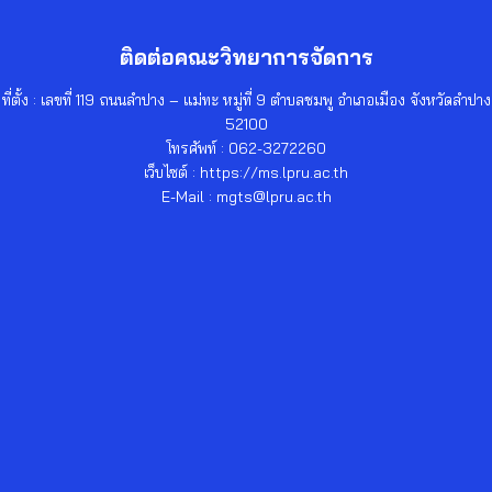
ติดต่อคณะวิทยาการจัดการ
ที่ตั้ง : เลขที่ 119 ถนนลำปาง – แม่ทะ หมู่ที่ 9 ตำบลชมพู อำเภอเมือง จังหวัดลำปาง
52100
โทรศัพท์ : 062-3272260
เว็บไซต์ : https://ms.lpru.ac.th
E-Mail : mgts@lpru.ac.th