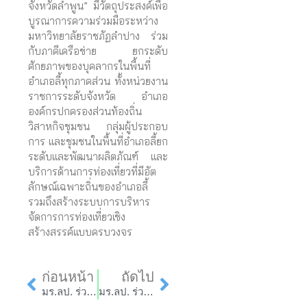
จังหวัดลำพูน” มีวัตถุประสงค์เพื่อ
บูรณาการความร่วมมือระหว่าง
มหาวิทยาลัยราชภัฏลำปาง ร่วม
กับภาคีเครือข่าย ยกระดับ
ศักยภาพของบุคลากรในพื้นที่
อำเภอลี้ทุกภาคส่วน ทั้งหน่วยงาน
ราชการระดับจังหวัด อำเภอ
องค์กรปกครองส่วนท้องถิ่น
วิสาหกิจชุมชน กลุ่มผู้ประกอบ
การ และชุมชนในพื้นที่อำเภอลี้ยก
ระดับและพัฒนาผลิตภัณฑ์ และ
บริการด้านการท่องเที่ยวที่มีอัต
ลักษณ์เฉพาะถิ่นของอำเภอลี้
รวมถึงสร้างระบบการบริหาร
จัดการการท่องเที่ยวเชิง
สร้างสรรค์แบบครบวงจร
Prev
Next
ก่อนหน้า
ถัดไป
มร.ลป. ร่วมพิธีเนื่องในวันพระบาทสมเด็จพระพุทธยอดฟ้าจุฬาโลกมหาราช และวันที่ระลึกมหาจักรีบรมราชวงศ์
มร.ลป. ร่วมกับคณะวิทยาการจัดการ เป็นเจ้าภาพสวดพระอภิธรรม คุณพ่อของอาจารย์ศรัณยา สินพาณี อาจารย์สังกัดสาขาวิชาการจัดการธุรกิจดิจิทัล คณะวิทยาการจัดการ