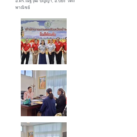
อ.ดร.ณัฐวุฒิ ปัญญา
,
อ.ปิยะ วัตถ
พาณิชย์