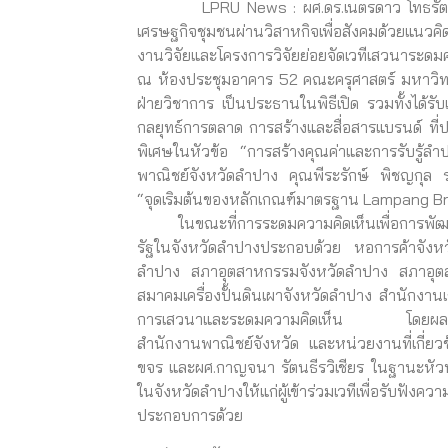
LPRU News : ผศ.ดร.เนตรดาว โทธรัตน์ อา
เศรษฐกิจชุมชนผ่านวิสาหกิจเพื่อสังคมด้วยแนวคิด
งานวิจัยและโครงการวิจัยย่อยจัดเวทีเสวนาระ
ณ ห้องประชุมอาคาร 52 คณะครุศาสตร์ มหาวิทยา
ฝ่ายวิชาการ เป็นประธานในพิธีเปิด รวมทั้งได้ร
กลยุทธ์การตลาด การสร้างและสื่อสารแบรนด์ ที
พิเศษในหัวข้อ “การสร้างคุณค่าและการรับรู้
พาณิชย์จังหวัดลำปาง
คุณพีระรักษ์ พิชญกุล
“จุดเริมต้นของหลักเกณฑ์มาตรฐาน Lampang Br
ในขณะที่การระดมความคิดเห็นเพื่อการพัฒนาแ
รัฐในจังหวัดลำปางประกอบด้วย หอการค้าจังห
ลำปาง สภาอุตสาหกรรมจังหวัดลำปาง สภาอุตสาห
สมาคมเครื่องปั้นดินเผาจังหวัดลำปาง สำนักงา
การเสวนาและระดมความคิดเห็น โดยผลการระด
สำนักงานพาณิชย์จังหวัด และหน่วยงานที่เกี่
ขจร และผศ.กาญจนา รัตนธีรวิเชียร ในฐานะหัว
ในจังหวัดลำปางให้แก่ผู้เข้าร่วมเวทีเพื่อรับฟ
ประกอบการด้วย