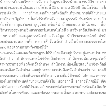
จารย์คณะวิทยาการจัดการ ในฐานะหัวหน้าแผนงานวิจัย การยก
ลำปางแบรนด์ เปิดเผยว่า เมื่อวันที่ 25 เมษายน 2566 ทีมนักวิจัยภายใ
ดมความคิดเห็น “การกำหนดหลักเกณฑ์ผลิตภัณฑ์ชุมชนภายใต้ลำปางแบ
ลัยราชภัฏลำปาง โดยได้รับเกียรติจาก ผศ.สุวรรณี จันทร์ตา รองอธิก
ับเกียรติจาก คุณสมเจต์ บุญวิทย์ ครีเอทีฟ นักออกแบบ นักโฆษณา ที่ป
่ปรึกษาของอุทยานวิทยาศาสตร์และเทคโนโลยี มหาวิทยาลัยเชียงใหม่ บ
ลำปางแบรนด์” และคุณกรรณิการ์ ศรีวงศ์มูล นักวิชาการพาณิชย์ สำน
 รองประธานหอการค้า หอการค้าจังหวัดลำปางเป็นวิทยากรบรรยายในห
and และความคาดหวังของผู้ใช้”
บรนด์และเกณฑ์มาตรฐานได้รับเกียรติจากผู้บริหาร ผู้แทนหน่วยง
วัดลำปาง สำนักงานพาณิชย์จังหวัดลำปาง สำนักงานพัฒนาชุมชนจั
กรรมท่องเที่ยวจังหวัดลำปาง สำนักงานท่องเที่ยวและกีฬาจังหวัด
นเกษตรจังหวัดลำปาง และผู้ประกอบการในจังหวัดลำปางกว่า 50 คนเข้
มความคิดเห็นจากเวทีดังกล่าวทางทีมวิจัยจะนำไปหาแนวทางร่
ยวข้องในการกำหนดลำปางแบรนด์ต่อไป นอกจากนี้ อาจารย์เกศณีย์ สัต
หน้าโครงการย่อยได้นำเสนอร่างแพลตฟอร์มการตลาดสำหรับผลิตภัณฑ์
ังความคิดเห็นในการพัฒนาแพลตฟอร์มการตลาดที่ตอบสนองความต้องการของ