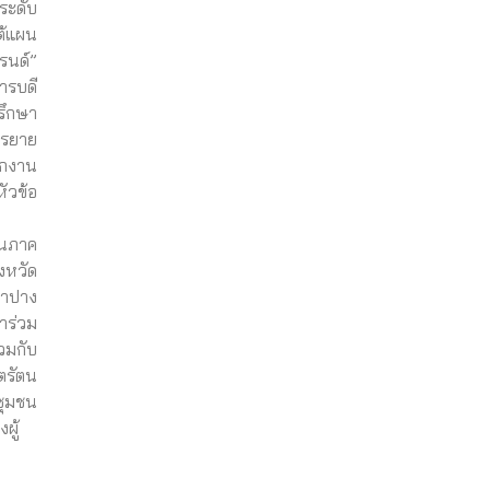
ระดับ
ต้แผน
รนด์”
ารบดี
รึกษา
รรยาย
ักงาน
ัวข้อ
านภาค
งหวัด
ลำปาง
าร่วม
วมกับ
ตรัตน
ชุมชน
ผู้