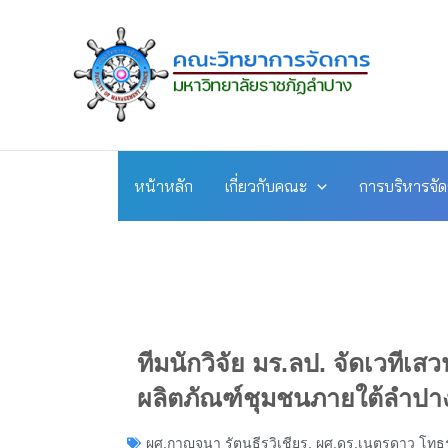
Skip
to
content
หน้าหลัก
เกี่ยวกับคณะ
การบริหารจั
ทีมนักวิจัย มร.ลป. จัดเวท
ผลิตภัณฑ์ชุมชนภายใต้ลำปา
ผศ.กาญจนา รัตนธีรวิเชียร
,
ผศ.ดร.เนตรดาว โทธร