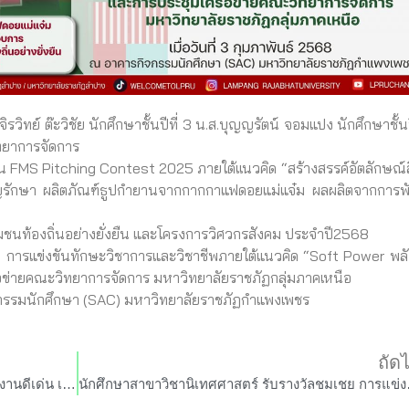
ทย์ ต๊ะวิชัย นักศึกษาชั้นปีที่ 3 น.ส.บุญญรัตน์ จอมแปง นักศึกษาชั้นป
ทยาการจัดการ
FMS Pitching Contest 2025 ภายใต้เเนวคิด “สร้างสรรค์อัตลักษณ์ส
บุญรักษา ผลิตภัณฑ์ธูปกำยานจากกากกาแฟดอยแม่แจ๋ม ผลผลิตจากการ
ชนท้องถิ่นอย่างยั่งยืน และโครงการวิศวกรสังคม ประจำปี2568
ารแข่งขันทักษะวิชาการและวิชาชีพภายใต้แนวคิด “Soft Power พลั
อข่ายคณะวิทยาการจัดการ มหาวิทยาลัยราชภัฏกลุ่มภาคเหนือ
กรรมนักศึกษา (SAC) มหาวิทยาลัยราชภัฏกำแพงเพชร
ถัด
คณะวิทยาการจัดการ รับรางวัลบุคลากรที่มีผลงานดีเด่น เครือข่ายคณะวิทยาการจัดการ มหาวิทยาลัยราชภัฏภาคเหนือ
นักศึกษาสาขาวิชานิเทศศาสตร์ รับรางวัลช