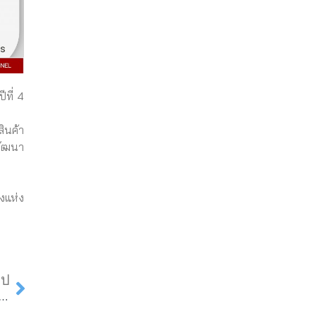
ีที่ 4
ินค้า
พัฒนา
งแห่ง
Next
ไป
มเชย การแข่งขัน The Storytelling Master Award ปลุกพลังเสียง เล่าเรื่องราว สร้างแรงบันดาลใจ ภายใต้แนวคิดปลูกพลัง SOFT POWER เรื่องราวของแหล่งท่องเที่ยวหรือเทศกาลที่คุณต้องฟัง