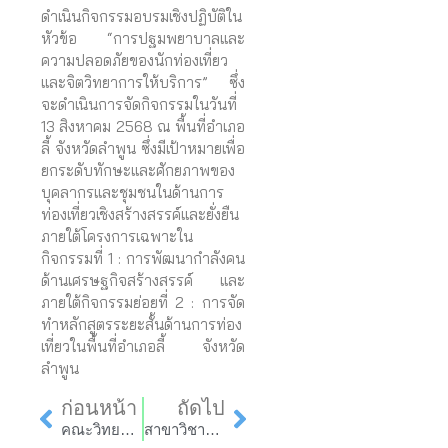
ดำเนินกิจกรรมอบรมเชิงปฏิบัติใน
หัวข้อ “การปฐมพยาบาลและ
ความปลอดภัยของนักท่องเที่ยว
และจิตวิทยาการให้บริการ” ซึ่ง
จะดำเนินการจัดกิจกรรมในวันที่
13 สิงหาคม 2568 ณ พื้นที่อำเภอ
ลี้ จังหวัดลำพูน ซึ่งมีเป้าหมายเพื่อ
ยกระดับทักษะและศักยภาพของ
บุคลากรและชุมชนในด้านการ
ท่องเที่ยวเชิงสร้างสรรค์และยั่งยืน
ภายใต้โครงการเฉพาะใน
กิจกรรมที่ 1 : การพัฒนากำลังคน
ด้านเศรษฐกิจสร้างสรรค์ และ
ภายใต้กิจกรรมย่อยที่ 2 : การจัด
ทำหลักสูตรระยะสั้นด้านการท่อง
เที่ยวในพื้นที่อำเภอลี้ จังหวัด
ลำพูน
Prev
Next
ก่อนหน้า
ถัดไป
คณะวิทยาการจัดการ รับการตรวจติดตามและประเมินผลงาน มหาวิทยาลัยราชภัฏลำปาง
สาขาวิชาการจัดการ ระดับบัณฑิตศึกษา จัดโครงการเทียบเคียงแนวปฏิบัติที่ดีในการบริหารหลักสูตรที่เหมาะสม ณ คณะเศรษฐศาสตร์ มหาวิทยาลัยแม่โจ้