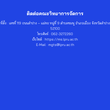
ติดต่อคณะวิทยาการจัดการ
ที่ตั้ง : เลขที่ 119 ถนนลำปาง – แม่ทะ หมู่ที่ 9 ตำบลชมพู อำเภอเมือง จังหวัดลำปาง
52100
โทรศัพท์ : 062-3272260
เว็บไซต์ : https://ms.lpru.ac.th
E-Mail : mgts@lpru.ac.th