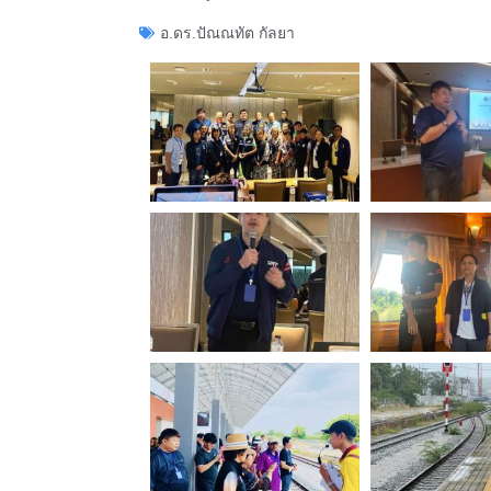
อ.ดร.ปัณณทัต กัลยา