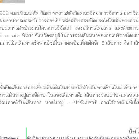
 อ.ดร.ปัณณทัต กัลยา อาจารย์สังกัดคณะวิทยาการจัดการ มหาวิท
านการยกระดับการท่องเที่ยวเชิงสร้างสรรค์โดยรถไฟในเส้นทางส่ว
งานผลการดำเนินงานโครงการวิจัยแก่ กองบริการโดยสาร และฝ่ายกา
 morada พัทยา จังหวัดชลบุรี ในการร่วมสัมมนาของกองบริการโดยส
ปิดเส้นทางเชิงพาณิชย์ในภาคเหนือเพิ่มเติมอีก 5 เส้นทาง คือ 1 เส
ดเส้นทางท่องเที่ยวเพิ่มเติมในสายเหนือคือเส้นทางเชียงใหม่-ลำปาง 
การเดินทางสู่สายอีสาน ในสองเส้นทางคือ เส้นทางขอนแก่น-นครหลวง
่วนภาคใต้ในเส้นทาง หาดใหญ่ – ปาดังเบซาร์ ภายใต้การเป็นพี่เลี้
ถัด
นักศึกษา สาขาการจัดการ มร.ลป.จัดกิจกรรมพิเศษพัฒนาโรงเรียนพร้อมมอบอุปกรณ์การเรียน ร.ร.บ้านผาต้าย
ทีมวิจัยลำปางแบรนด