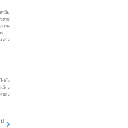
ยาลัย
นขยาย
รตลาด
าร
้นทาง
ไปยัง
เวียง
ยงของ
Next
ไป
์ มร.ลป. ผลักดันผู้ประกอบการวิสาหกิจเพื่อสังคมสำเร็จหลังใช้งานวิจัยบ่มเพาะและพัฒนา