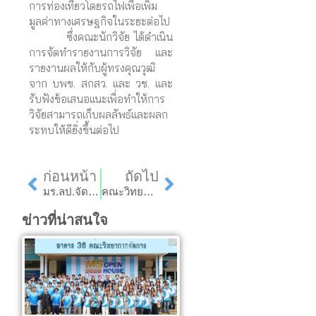
การท่องเที่ยวโดยรถไฟเพื่อเพิ่ม
มูลค่าทางเศรษฐกิจในระยะต่อไป
ซึ่งคณะนักวิจัย ได้ดำเนิน
การจัดทำรายงานการวิจัย และ
รายงานผลให้กับผู้ทรงคุณวุฒิ
จาก บพข. สกสว. และ วช. และ
รับฟังข้อเสนอแนะเพื่อทำให้การ
วิจัยสามารถเก็บผลลัพธ์และผลก
ระทบให้ดียิ่งขึ้นต่อไป
Prev
Next
ก่อนหน้า
ถัดไป
มร.ลป.จัดกิจกรรมวิ่งเพื่อสุขภาพ “คชบาลรัน 2024” Kochaban Run 2024 : Nature, Herbs, and Health”
คณะวิทยาการจัดการ ดำเนินโครงการยกระดับนวัตกรรมชุมชนด้วยกระบวนการวิศวกรสังคม
ข่าวที่น่าสนใจ