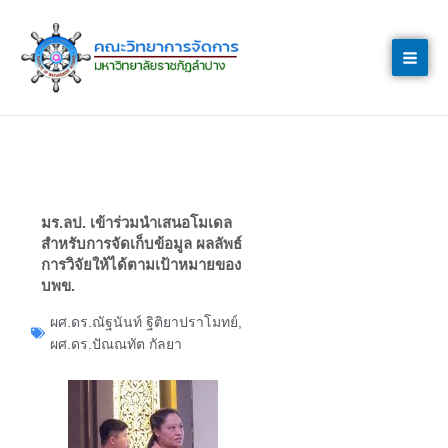
Skip
to
content
มร.ลป. เข้าร่วมนำเสนอโมเดล
สำหรับการจัดเก็บข้อมูล ผลลัพธ์
การวิจัยให้ได้ตามเป้าหมายของ
บพข.
ผศ.ดร.ณัฐนันท์ ฐิติยาปราโมทย์
,
ผศ.ดร.ปัณณทัต กัลยา