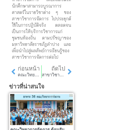
นักศึกษาสามารถบูรณาการ
ศาสตร์ในรายวิชาต่าง ๆ ของ
สาขาวิชาการจัดการ ไปประยุกต์
ใช้ในการปฎิบัติจริง ตลอดจน
เป็นการให้บริการวิชาการแก่
ชุมชนท้องถิ่น ตามปรัชญาของ
มหาวิทยาลัยราชภัฏลำปาง และ
เพื่อนำไปสู่ผลลัพธ์การเรียนรู้ของ
สาขาวิชาการจัดการต่อไป
Prev
Next
ก่อนหน้า
ถัดไป
คณะวิทยาการจัดการ ร่วมอนุรักษ์สืบสาน “ประเพณีตานก๋วยสลาก”
สาขาวิชานิเทศศาสตร์ จัดการฉายภาพยนตร์เรื่อง “แฝง” รอบปฐมทัศน์
ข่าวที่น่าสนใจ
คณะวิทยาการจัดการ ต้อนรับ