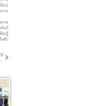
สโลป)
งงาน
ละภาค
พันธ์
ยนรู้
จเข้า
Next
ไป
Season” ไหว้สามหาครูบาแห่งภาคเหนือ เส้นทาง กรุงเทพ-ลำพูน-ลำปาง