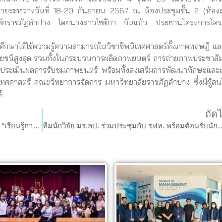
ฉายระหว่างวันที่ 18-20 กันยายน 2567 ณ ห้องประชุมชั้น 2 (ห้อง
ราชภัฏลำปาง โดยนางสาวโชติกา กันแก้ว ประธานโครงการโคร
ึกษาได้ใช้ความรู้ความสามารถในวิชาชีพนิเทศศาสตร์ทั้งภาคทฤษฎี แ
ประโยชน์สูงสุด รวมทั้งในกระบวนการผลิตภาพยนตร์ การถ่ายภาพประชาสัม
ระเมินผลการรับชมภาพยนตร์ พร้อมทั้งส่งเสริมการพัฒนาทักษะและเรี
ศศาสตร์ คณะวิทยาการจัดการ มหาวิทยาลัยราชภัฏลำปาง ซึ่งมีผู้สนใ
์
ถัด
สาขาวิชาการจัดการ จัดโครงการสัมมนา เรื่อง “เรียนรู้การจัดการปัญหาด้วยทฤษฎี Tuna model”
ทีมนักวิจัย มร.ลป. ร่วมประชุมกับ รฟท. พร้อมต้อนรับนักท่องเที่ยวทริปกรีนซีซั่น “Green 