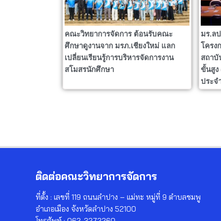
คณะวิทยาการจัดการ ต้อนรับคณะ
มร.ลป
ศึกษาดูงานจาก มรภ.เชียงใหม่ แลก
โครงก
เปลี่ยนเรียนรู้การบริหารจัดการงาน
สถาบั
สโมสรนักศึกษา
ขั้นสู
ประจำ
ติดต่อคณะวิทยาการจัดการ
ที่ตั้ง : เลขที่ 119 ถนนลำปาง – แม่ทะ หมู่ที่ 9 ตำบลชมพู
อำเภอเมือง จังหวัดลำปาง 52100
โทรศัพท์ : 062-3272260