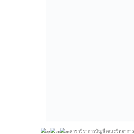
สาขาวิชาการบัญชี คณะวิทยาการจั