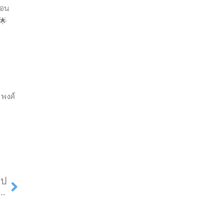
่อน
 พงศ์
Next
ไป
บ ป.ตรี มร.ลป. จัดกิจกรรม Re/Up Skill พัฒนาทักษะนักการจัดการมืออาชีพ