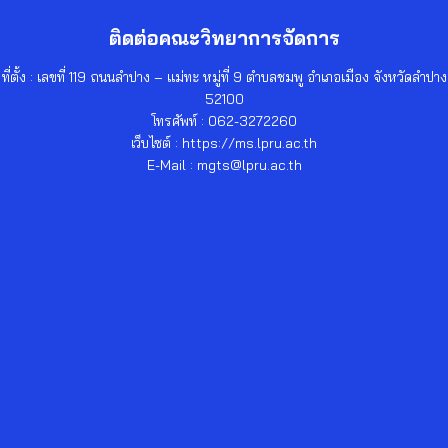
ติดต่อคณะวิทยาการจัดการ
ที่ตั้ง : เลขที่ 119 ถนนลำปาง – แม่ทะ หมู่ที่ 9 ตำบลชมพู อำเภอเมือง จังหวัดลำปาง
52100
โทรศัพท์ : 062-3272260
เว็บไซต์ : https://ms.lpru.ac.th
E-Mail : mgts@lpru.ac.th