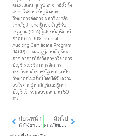
ผศ.ดร.แดน กุลรูป อาจารย์สังกัด
สาขาวิชาการบัญชี คณะ
วิทยาการจัดการ มหาวิทยาลัย
ราชภัฏลำปาง ผู้สอบบัญชีรับ
อนุญาต (CPA) ผู้สอบบัญชีภาษี
อากร (TA) และ Internal
Auditing Certificate Program
(IACP) และผศ.ฐิฏิกานต์ สุริยะ
สาร อาจารย์สังกัดสาขาวิชาการ
บัญชี คณะวิทยการจัดการ
มหาวิทยาลัยราชภัฏลำปาง เป็น
วิทยากรในครั้งนี้ โดยได้รับความ
สนใจจากผู้ทำบัญชีและผู้สอบ
บัญชี เข้าร่วมอบรมจำนวน 50
คน
Prev
Next
ก่อนหน้า
ถัดไป
นักวิจัยฯ มร.ลป. ร่วมโครงการอบรมฝึกปฏิบัติการ ประเมินผลกระทบทางสังคมกับงานพัฒนา (SIA) และประเมินผลตอบแทนทางสังคมจากการลงทุน (SIROI) ขั้นกลาง
คณะวิทยาการจัดการ มร.ลป. จัดกิจกรรมอบรมเสริมสร้างความรู้เบื้องต้น เรื่องเอชไอวี/เอดส์ โรคติดต่อทางเพศสัมพันธ์