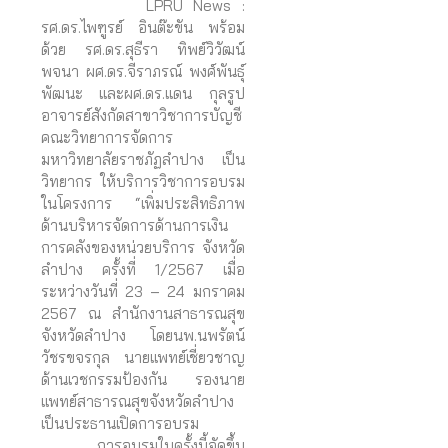
LPRU News :
รศ.ดร.ไพฑูรย์ อินต๊ะขัน พร้อม
ด้วย รศ.ดร.สุธีรา ทิพย์วิวัฒน์
พจนา ผศ.ดร.จีราภรณ์ พงศ์พันธุ์
พัฒนะ และผศ.ดร.แดน กุลรูป
อาจารย์สังกัดสาขาวิชาการบัญชี
คณะวิทยาการจัดการ
มหาวิทยาลัยราชภัฏลำปาง เป็น
วิทยากร ให้บริการวิชาการอบรม
ในโครงการ “เพิ่มประสิทธิภาพ
ด้านบริหารจัดการด้านการเงิน
การคลังของหน่วยบริการ จังหวัด
ลำปาง ครั้งที่ 1/2567 เมื่อ
ระหว่างวันที่ 23 – 24 มกราคม
2567 ณ สำนักงานสาธารณสุข
จังหวัดลำปาง โดยนพ.นพรัตน์
วัชรขจรกุล นายแพทย์เชี่ยวชาญ
ด้านเวชกรรมป้องกัน รองนาย
แพทย์สาธารณสุขจังหวัดลำปาง
เป็นประธานเปิดการอบรม
การอบรมในครั้งนี้จัดขึ้น