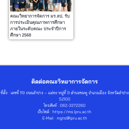
คณะวิทยาการจัดการ มร.ลป. รับ
การประเมินคุณภาพการศึกษา
ภายในระดับคณะ ประจำปีการ
ศึกษา 2568
ติดต่อคณะวิทยาการจัดการ
ที่ตั้ง : เลขที่ 119 ถนนลำปาง – แม่ทะ หมู่ที่ 9 ตำบลชมพู อำเภอเมือง จังหวัดลำปาง
52100
โทรศัพท์ : 062-3272260
เว็บไซต์ : https://ms.lpru.ac.th
E-Mail : mgts@lpru.ac.th