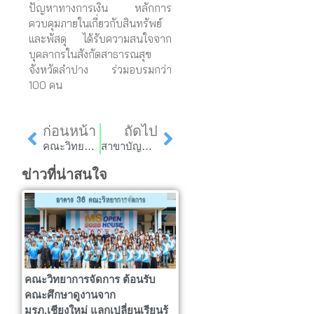
ปัญหาทางการเงิน หลักการ
ควบคุมภายในเกี่ยวกับสินทรัพย์
และพัสดุ ได้รับความสนใจจาก
บุคลากรในสังกัดสาธารณสุข
จังหวัดลำปาง ร่วมอบรมกว่า
100 คน
Prev
Next
ก่อนหน้า
ถัดไป
คณะวิทยาการจัดการ มร.ลป. จัดพิธีเปิดงานถนนคนเดิน “กาดกองเตว” หมู่บ้านปวงคำ ตำบลลี้ อำเภอลี้ จังหวัดลำพูน
สาขาบัญชี คณะวิทยาการจัดการ มร.ลป. จัดกิจกรรมโครงการพัฒนานักศึกษาให้มีคุณสมบัติของบัณฑิตที่พึงประสงค์ในศตวรรษที่ 21 (สาขาการบัญชี)
ข่าวที่น่าสนใจ
คณะวิทยาการจัดการ ต้อนรับ
คณะศึกษาดูงานจาก
มรภ.เชียงใหม่ แลกเปลี่ยนเรียนรู้