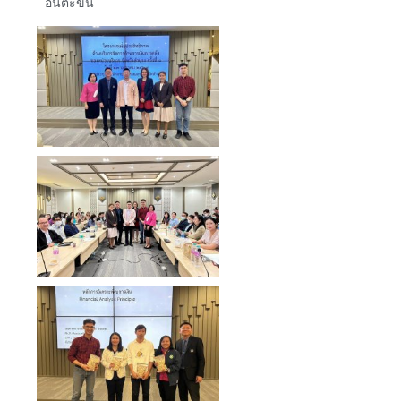
อินต๊ะขัน