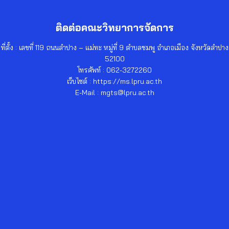
ติดต่อคณะวิทยาการจัดการ
ที่ตั้ง : เลขที่ 119 ถนนลำปาง – แม่ทะ หมู่ที่ 9 ตำบลชมพู อำเภอเมือง จังหวัดลำปาง
52100
โทรศัพท์ : 062-3272260
เว็บไซต์ : https://ms.lpru.ac.th
E-Mail : mgts@lpru.ac.th