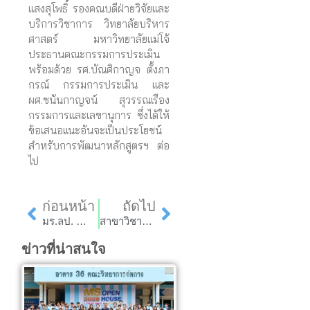
แสงสุโพธิ์ รองคณบดีฝ่ายวิจัยและ
บริการวิชาการ วิทยาลัยบริหาร
ศาสตร์ มหาวิทยาลัยแม่โจ้
ประธานคณะกรรมการประเมิน
พร้อมด้วย รศ.บัณศิกาญจ ตั้งภา
กรณ์ กรรมการประเมิน และ
ผศ.ชนันกาญจน์ สุวรรณเรือง
กรรมการและเลขานุการ ซึ่งได้ให้
ข้อเสนอแนะอันจะเป็นประโยชน์
สำหรับการพัฒนาหลักสูตรฯ ต่อ
ไป
Prev
Next
ก่อนหน้า
ถัดไป
มร.ลป. นำบุคลากรองค์กรปกครองส่วนท้องถิ่น และผู้ประกอบการ ในพื้นที่ อำเภอลี้ จังหวัดลำพูน ศึกษาดูงานยกระดับการท่องเที่ยวและผลิตภัณฑ์ชุมชน สู่เศรษฐกิจสร้างสรรค์อย่างยั่งยืน ภายใต้โครงการ Reinventing University
สาขาวิชาคอมพิวเตอร์ธุรกิจ รับการประเมินคุณภาพการศึกษาระดับหลักสูตร ประจำปีการศึกษา 2568
ข่าวที่น่าสนใจ