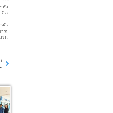
อ การ
ชนจิต
เมือง
วมมือ
ะชาชน
ินของ
Next
ไป
ะกวดภาพถ่ายส่งเสริมการท่องเที่ยวตำบลเมืองปาน จังหวัดลำปาง