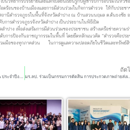
็นวิทยากรบรรยายและแลกเปลี่ยนเรียนรู้กับผู้เข้ารับการอบรมในหัวข้
มเดือดร้อนของบ้านเมืองและการมีส่วนร่วมในกิจการตำรวจ ให้กับประชา
สถานีตำรวจภูธรในพื้นที่จังหวัดลำปาง ณ บ้านสวนนฤมล ต.ต้นธงชัย อ.
งคับการตำรวจภูธรจังหวัดลำปาง เป็นประธานในพิธีเปิด
าง เพื่อส่งเสริมการมีส่วนร่วมของประชาชน สร้างเครือข่ายความร่
ับการป้องกันอาชญากรรมในพื้นที่ โดยยึดหลักแนวคิด “ตำรวจคือปร
วมมือของทุกภาคส่วน ในการดูแลความปลอดภัยในชีวิตและทรัพย์ส
ถัด
มร.ลป. จัดการประชาสัมพันธ์สร้างการรับรู้ ITA ประจำปีงบประมาณ พ.ศ. 2569 แก่บุคลากรสังกัดคณะวิทยาการจัดการ
มร.ลป. ร่วมเป็นกรรมการตัดสิน การปร