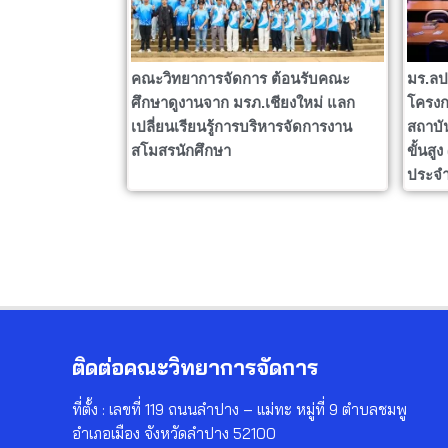
คณะวิทยาการจัดการ ต้อนรับคณะ
มร.ลป
ศึกษาดูงานจาก มรภ.เชียงใหม่ แลก
โครงก
เปลี่ยนเรียนรู้การบริหารจัดการงาน
สถาบั
สโมสรนักศึกษา
ขั้นสู
ประจำ
ติดต่อคณะวิทยาการจัดการ
ที่ตั้ง : เลขที่ 119 ถนนลำปาง – แม่ทะ หมู่ที่ 9 ตำบลชมพู
อำเภอเมือง จังหวัดลำปาง 52100