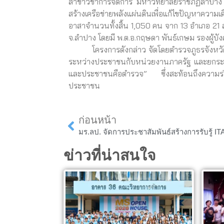
สาขาวิชาการจัดการ มหาวิทยาลัยราชภัฏลำปาง เป
สร้างเครือข่ายพลังแผ่นดินเพื่อแก้ไขปัญหาควา
อาสาจำนวนทั้งสิ้น 1,050 คน จาก 13 อำเภอ 21 
จ.ลำปาง โดยมี พ.ต.อ.กฤษดา พันธ์เกษม รองผู้บั
โครงการดังกล่าว จัดโดยตำรวจภูธรจังหวัดลำป
ระหว่างประชาชนกับหน่วยงานภาครัฐ และยกระด
และประชาชนคือตำรวจ” ซึ่งสะท้อนถึงความร่
ประชาชน
Prev
ก่อนหน้า
ข่าวที่น่าสนใจ