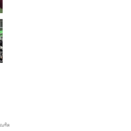
ัณฑิต