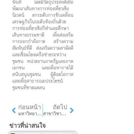
พื้นที่ โดยมีวัตถุประสงค์เพื่อ
พัฒนาเส้นทางการท่องเที่ยวเชิง
นิเวศน์ ยกระดับการขับเคลื่อน
เศรษฐกิจในระดับท้องถิ่นด้วย
การท่องเที่ยวเชิงกีฬาและศึกษา
เส้นทางธรรมชาติ เพื่อส่งเสริม
การออกกำลังกาย สร้างความ
สัมพันธ์ที่ดี ส่งเสริมความสามัคคี
และเชื่อมโยงเครือข่ายระหว่าง
ชุมชน หน่วยงานภาครัฐและภาค
เอกชน และเพื่อหารายได้
สนับสนุนชุมชน ผู้ด้อยโอกาส
และเพื่อสาธารณะประโยชน์
ชุมชนที่ขาดแคลน
Prev
Next
ก่อนหน้า
ถัดไป
มหาวิทยาลัยราชภัฏลำปาง ถ่ายทอดนวัตกรรมจากงานวิจัยสู่ทัณฑสถานบำบัดพิเศษลำปาง
สาขาวิชาการบัญชี คณะวิทยาการจัดการ มหาวิทยาลัยราชภัฏลำปาง ขอเชิญผู้สอบบัญชี ผู้ทำบัญชี ผู้ประกอบการ ผู้สนใจ เข้าอบรม “การวิเคราะห์รายงานทางการเงิน และการ Update กฎหมายภาษีปี 2567 เพื่อเตรียมความพร้อมก่อนรับการตรวจสอบหลังวันสิ้นรอบระยะเวลาบัญชี”
ข่าวที่น่าสนใจ