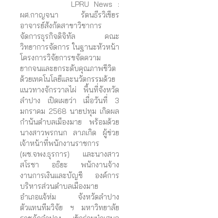
LPRU News :
ผศ.กาญจนา รัตนธีรวิเชียร
อาจารย์สังกัดสาขาวิชาการ
จัดการธุรกิจดิจิทัล คณะ
วิทยาการจัดการ ในฐานะหัวหน้า
โครงการวิจัยการขจัดความ
ยากจนและยกระดับคุณภาพชีวิต
ด้วยเทคโนโลยีและนวัตกรรมด้วย
แนวทางจักรวาลไผ่ พื้นที่จังหวัด
ลำปาง เปิดเผยว่า เมื่อวันที่ 3
มกราคม 2568 นายปทุม เกิดผล
กำนันตำบลเมืองมาย พร้อมด้วย
นางสาวพรกนก ลาภเกิด ผู้ช่วย
เจ้าหน้าที่พนักงานราชการ
(ผช.จพง.ธุรการ) และนางสาว
สโรชา อธิยะ พนักงานจ้าง
งานการเงินและบัญชี องค์การ
บริหารส่วนตำบลเมืองมาย
อำเภอแจ้ห่ม จังหวัดลำปาง
ตัวแทนทีมวิจัย ฯ มหาวิทยาลัย