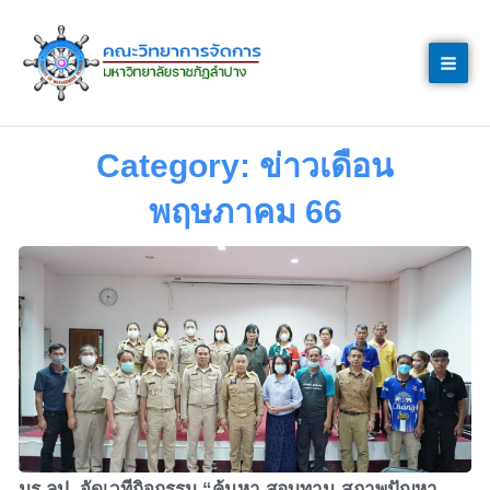
Skip
to
content
Category: ข่าวเดือน
พฤษภาคม 66
มร.ลป. จัดเวทีกิจกรรม “ค้นหา สอบทาน สภาพปัญหา