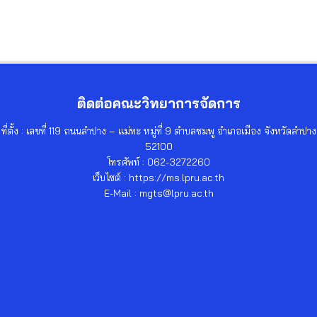
ติดต่อคณะวิทยาการจัดการ
ที่ตั้ง : เลขที่ 119 ถนนลำปาง – แม่ทะ หมู่ที่ 9 ตำบลชมพู อำเภอเมือง จังหวัดลำปาง
52100
โทรศัพท์ : 062-3272260
เว็บไซต์ : https://ms.lpru.ac.th
E-Mail : mgts@lpru.ac.th