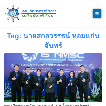
Skip
to
content
Tag: นายสกลวรรธน์ หอมแก่น
จันทร์
คณะวิทยาการจัดการ มร.ลป. ร่วมโครงการประชุม