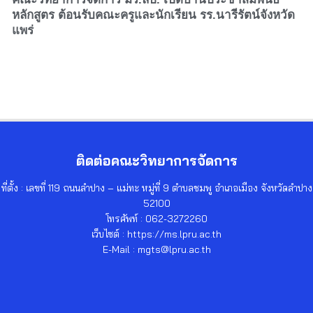
หลักสูตร ต้อนรับคณะครูและนักเรียน รร.นารีรัตน์จังหวัด
แพร่
ติดต่อคณะวิทยาการจัดการ
ที่ตั้ง : เลขที่ 119 ถนนลำปาง – แม่ทะ หมู่ที่ 9 ตำบลชมพู อำเภอเมือง จังหวัดลำปาง
52100
โทรศัพท์ : 062-3272260
เว็บไซต์ : https://ms.lpru.ac.th
E-Mail : mgts@lpru.ac.th