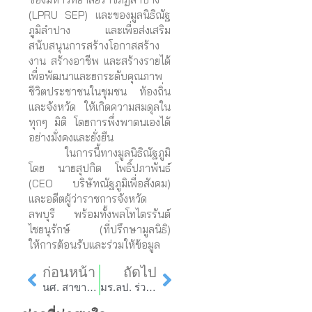
(LPRU SEP) และของมูลนิธิณัฐ
ภูมิลำปาง และเพื่อส่งเสริม
สนับสนุนการสร้างโอกาสสร้าง
งาน สร้างอาชีพ และสร้างรายได้
เพื่อพัฒนาและยกระดับคุณภาพ
ชีวิตประชาชนในชุมชน ท้องถิ่น
และจังหวัด ให้เกิดความสมดุลใน
ทุกๆ มิติ โดยการพึ่งพาตนเองได้
อย่างมั่งคงและยั่งยืน
ในการนี้ทางมูลนิธิณัฐภูมิ
โดย นายสุปกิต โพธิ์ปภาพันธ์
(CEO บริษัทณัฐภูมิเพื่อสังคม)
และอดีตผู้ว่าราชการจังหวัด
ลพบุรี พร้อมทั้งพลโทไตรรันต์
ไชยนุรักษ์ (ที่ปรึกษามูลนิธิ)
ให้การต้อนรับและร่วมให้ข้อมูล
Prev
Next
ก่อนหน้า
ถัดไป
นศ. สาขาวิชาการจัดการ มร.ลป. นำเสนอผลการวิจัยในการประชุมวิชาการระดับชาติ (MCC2023)
มร.ลป. ร่วมการประชุม Think Tank เชิงวิชาการ เรื่อง “มุมมองท้องถิ่น : การสร้างคุณค่าและมูลค่าในการสื่อสารของท้องถิ่น”