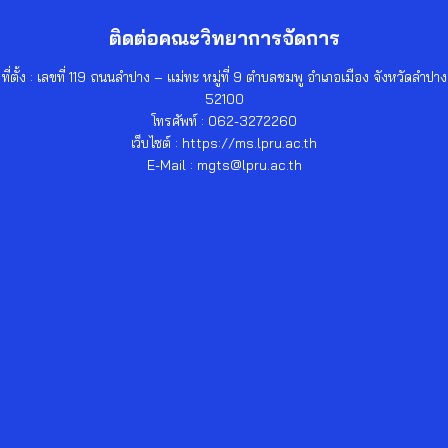
ติดต่อคณะวิทยาการจัดการ
ที่ตั้ง : เลขที่ 119 ถนนลำปาง – แม่ทะ หมู่ที่ 9 ตำบลชมพู อำเภอเมือง จังหวัดลำปาง
52100
โทรศัพท์ : 062-3272260
เว็บไซต์ : https://ms.lpru.ac.th
E-Mail : mgts@lpru.ac.th