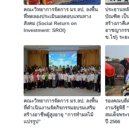
คณะวิทยาการจัดการ มร.ลป. ลงพื้น
ประธานหลั
ที่ทดลองประเมินผลตอบแทนทาง
บัณฑิต เป
สังคม (Social Return on
สร้างภาคีเ
Investment: SROI)
อาชญากรรม
ข.ไข่) ระยะ
คณะวิทยาการจัดการ มร.ลป. ลงพื้น
รองคณบดีฝ่
ที่ดำเนินงานจัดกิจกรรมอบรมเสริม
งานรัฐพิธี
สร้างอาชีพผู้สูงอายุ “การทำผลไม้
สมเด็จพร
แปรรูป”
ปี 2566