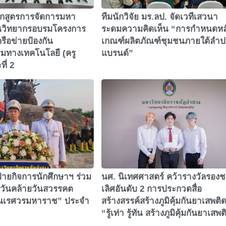
กสูตรการจัดการมหา
ทีมนักวิจัย มร.ลป. จัดเวทีเสวนา
็นวิทยากรอบรมโครงการ
ระดมความคิดเห็น “การกำหนดหล
ครือข่ายป้องกัน
เกณฑ์ผลิตภัณฑ์ชุมชนภายใต้ลำป
ทางเทคโนโลยี (ครู
แบรนด์”
ที่ 2
ายกิจการนักศึกษาฯ ร่วม
นศ. นิเทศศาสตร์ คว้ารางวัลรอง
 “วันคล้ายวันสวรรคต
เลิศอันดับ 2 การประกวดสื่อ
ะนเรศวรมหาราช” ประจำ
สร้างสรรค์สร้างภูมิคุ้มกันยาเสพติ
“รู้เท่า รู้ทัน สร้างภูมิคุ้มกันยาเสพ