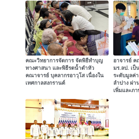
คณะวิทยาการจัดการ จัดพิธีทำบุญ
อาจารย์ ค
ทางศาสนา และพิธีรดน้ำดำหัว
มร.ลป. เป
คณาจารย์ บุคลากรอาวุโส เนื่องใน
ระดับมูลค่
เทศกาลสงกรานต์
ลำปาง ผ่า
เพิ่มและภา