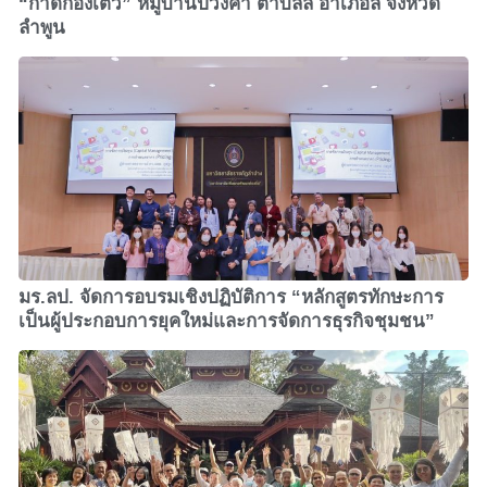
“กาดกองเตว” หมู่บ้านปวงคำ ตำบลลี้ อำเภอลี้ จังหวัด
ลำพูน
มร.ลป. จัดการอบรมเชิงปฏิบัติการ “หลักสูตรทักษะการ
เป็นผู้ประกอบการยุคใหม่และการจัดการธุรกิจชุมชน”