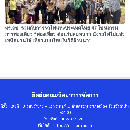
มร.ลป. ร่วมกับการรถไฟแห่งประเทศไทย จัดโปรแกรม
การท่องเที่ยว “ท่องเที่ยว ต้อนรับลมหนาว นั่งรถไฟไปแอ่ว
เหนือม่วนใจ๋ เที่ยวแบบไทยในวิถีล้านนา”
ติดต่อคณะวิทยาการจัดการ
ที่ตั้ง : เลขที่ 119 ถนนลำปาง – แม่ทะ หมู่ที่ 9 ตำบลชมพู อำเภอเมือง จังหวัดลำปาง
52100
โทรศัพท์ : 062-3272260
เว็บไซต์ : https://ms.lpru.ac.th