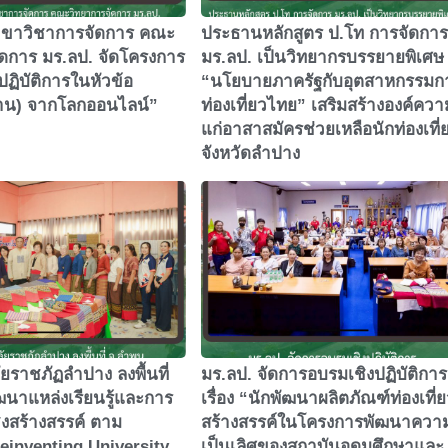
าขาวิชาการจัดการ คณะ
ประธานหลักสูตร ป.โท การจัดการ
ัดการ มร.ลป. จัดโครงการ
มร.ลป. เป็นวิทยากรบรรยายพิเศษ
ปฏิบัติการในหัวข้อ
“นโยบายภาครัฐกับอุตสาหกรรมก
ล้าน) จากโลกออนไลน์”
ท่องเที่ยวไทย” เสริมสร้างองค์ความ
แก่อาสาสมัครช่วยเหลือนักท่องเที่
จังหวัดลำปาง
ยราชภัฏลำปาง ลงพื้นที่
มร.ลป. จัดการอบรมเชิงปฏิบัติการ
ฒนาแหล่งเรียนรู้และการ
เรื่อง “นักพัฒนาผลิตภัณฑ์ท่องเที่
ชิงสร้างสรรค์ ตาม
สร้างสรรค์ในโครงการพัฒนาควา
einventing University
เป็นเลิศของสถาบันอุดมศึกษาและ