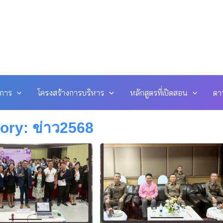
ดการ
โครงสร้างการบริหาร
หลักสูตรที่เปิดสอน
ดา
ory: ข่าว2568
e
age
Page
Page
Page
Page
Page
Page
Page
Page