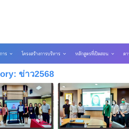
ดการ
โครงสร้างการบริหาร
หลักสูตรที่เปิดสอน
ดา
ory: ข่าว2568
e
age
Page
Page
Page
Page
Page
Page
Page
Page