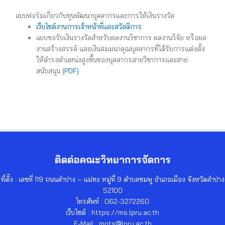
แบบฟอร์มเกี่ยวกับทุนพัฒนาบุคลากรและการให้เงินรางวัล
เว็บไซต์งานการเจ้าหน้าที่และสวัสดิการ
แบบขอรับเงินรางวัลสำหรับผลงานวิชาการ ผลงานวิจัย หรือผล
งานสร้างสรรค์ และเงินสมมนาคุณบุคลากรที่ได้รับการแต่งตั้ง
ให้ดำรงตำแหน่งสูงขึ้นของบุคลากรสายวิชาการและสาย
สนับสนุน
(PDF)
ติดต่อคณะวิทยาการจัดการ
ที่ตั้ง : เลขที่ 119 ถนนลำปาง – แม่ทะ หมู่ที่ 9 ตำบลชมพู อำเภอเมือง จังหวัดลำปาง
52100
โทรศัพท์ : 062-3272260
เว็บไซต์ : https://ms.lpru.ac.th
E-Mail : mgts@lpru.ac.th